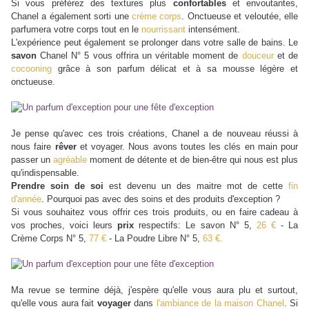
Si vous préférez des textures plus
confortables
et envoutantes,
Chanel a également sorti une
crème corps
. Onctueuse et veloutée, elle
parfumera votre corps tout en le
nourrissant
intensément.
L'expérience peut également se prolonger dans votre salle de bains. Le
savon
Chanel N° 5 vous offrira un véritable moment de
douceur
et de
cocooning
grâce à son parfum délicat et à sa mousse légère et
onctueuse.
Je pense qu'avec ces trois créations, Chanel a de nouveau réussi à
nous faire
rêver
et voyager. Nous avons toutes les clés en main pour
passer un
agréable
moment de détente et de bien-être qui nous est plus
qu'indispensable.
Prendre soin de soi
est devenu un des maitre mot
de cette
fin
d'année
. Pourquoi pas avec des soins et des produits d'exception ?
Si vous souhaitez vous offrir ces trois produits, ou en faire cadeau à
vos proches, voici leurs
prix
respectifs: Le savon N° 5,
26 €
- La
Crème Corps N° 5,
77 €
- La Poudre Libre N° 5,
63 €.
Ma revue se termine déjà, j'espère qu'elle vous aura plu et surtout,
qu'elle vous aura fait
voyager
dans
l'ambiance de la maison Chanel
. Si