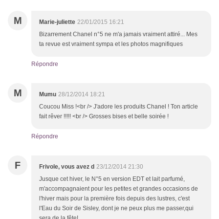
M
Marie-juliette
22/01/2015 16:21
Bizarrement Chanel n°5 ne m'a jamais vraiment attiré... Mes
ta revue est vraiment sympa et les photos magnifiques
Répondre
M
Mumu
28/12/2014 18:21
Coucou Miss !<br /> J'adore les produits Chanel ! Ton article
fait rêver !!!!! <br /> Grosses bises et belle soirée !
Répondre
F
Frivole, vous avez d
23/12/2014 21:30
Jusque cet hiver, le N°5 en version EDT et lait parfumé,
m'accompagnaient pour les petites et grandes occasions de
l'hiver mais pour la première fois depuis des lustres, c'est
l'Eau du Soir de Sisley, dont je ne peux plus me passer,qui
sera de la fête!