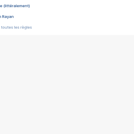
e (littéralement)
im Rayan
 toutes les règles
s les jeux vidéo
us choquant de Rockstar ? - Le scandale BULLY
e plus moche de Steam
du RÊVE tourne au CAUCHEMAR
pendant 8 heures
it… à tort
umiliés par un jeu vidéo
ire - Final Fantasy 8
ti un empire - Age of Empires