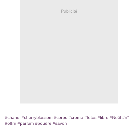
Publicité
#chanel
#cherryblossom
#corps
#crème
#fêtes
#libre
#Noël
#n°
#offrir
#parfum
#poudre
#savon