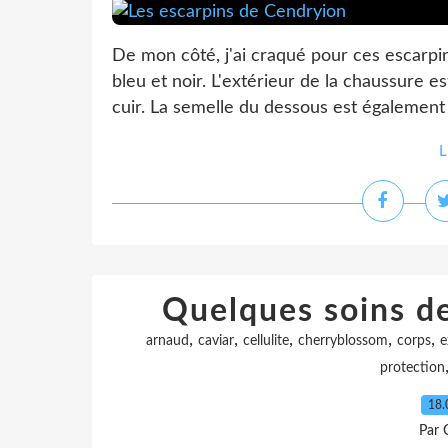
De mon côté, j'ai craqué pour ces escarpin
bleu et noir. L'extérieur de la chaussure e
cuir. La semelle du dessous est également 
L
Quelques soins de
,
,
,
,
,
arnaud
caviar
cellulite
cherryblossom
corps
e
protection
18.
Par 