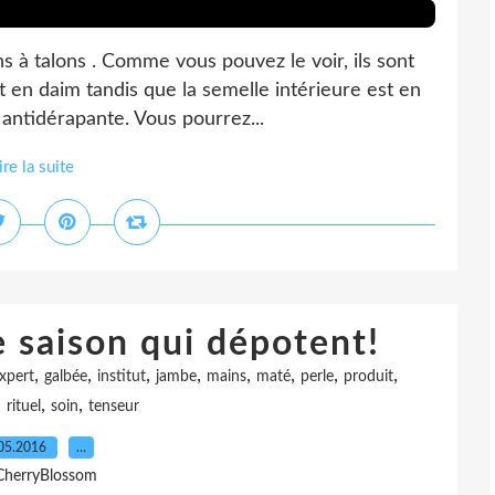
s à talons . Comme vous pouvez le voir, ils sont
st en daim tandis que la semelle intérieure est en
antidérapante. Vous pourrez...
ire la suite
 saison qui dépotent!
,
,
,
,
,
,
,
,
xpert
galbée
institut
jambe
mains
maté
perle
produit
,
,
,
rituel
soin
tenseur
05.2016
…
CherryBlossom