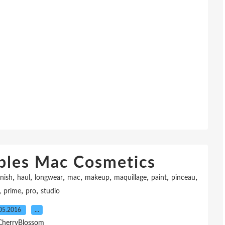
bles Mac Cosmetics
,
,
,
,
,
,
,
,
inish
haul
longwear
mac
makeup
maquillage
paint
pinceau
,
,
,
prime
pro
studio
05.2016
…
CherryBlossom