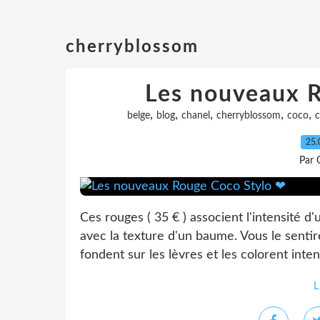
cherryblossom
Les nouveaux 
,
,
,
,
,
belge
blog
chanel
cherryblossom
coco
c
25.
Par 
Ces rouges ( 35 € ) associent l'intensité d'
avec la texture d'un baume. Vous le sentirez 
fondent sur les lèvres et les colorent inte
L