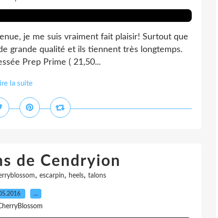
nue, je me suis vraiment fait plaisir! Surtout que
e grande qualité et ils tiennent très longtemps.
essée Prep Prime ( 21,50...
ire la suite
ns de Cendryion
,
,
,
erryblossom
escarpin
heels
talons
05.2016
…
CherryBlossom