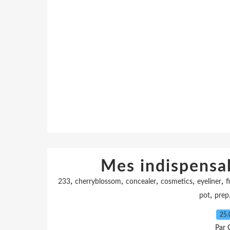
Mes indispensa
,
,
,
,
,
233
cherryblossom
concealer
cosmetics
eyeliner
f
,
pot
prep
25.
Par 