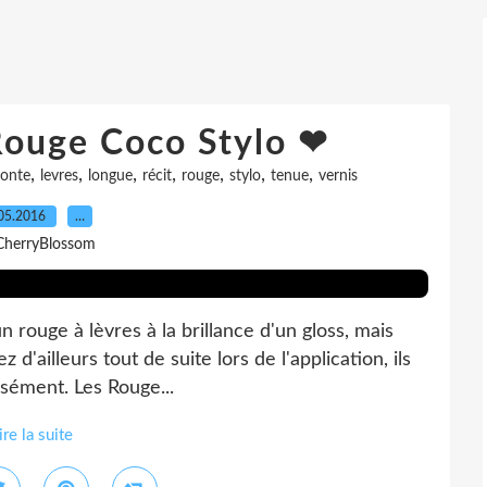
Rouge Coco Stylo ❤
,
,
,
,
,
,
,
onte
levres
longue
récit
rouge
stylo
tenue
vernis
05.2016
…
CherryBlossom
un rouge à lèvres à la brillance d'un gloss, mais
d'ailleurs tout de suite lors de l'application, ils
nsément. Les Rouge...
ire la suite