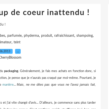
up de coeur inattendu !
du !
,
,
,
,
,
,
bes
parfumée
phyderma
produit
rafraichissant
shampoing
,
limateur
teint
06.2013
…
CherryBlossom
 du
packaging
. Généralement, je fais mes achats en fonction donc, si
tion, je pense que je n'aurais pas craqué par moi-même. Pourtant, je
Mais, ne me dites pas que vous ne l'avez jamais fait,
te
manière
...
s et j'ai vite changé d'avis... D'ailleurs, je commence sans plus tarder