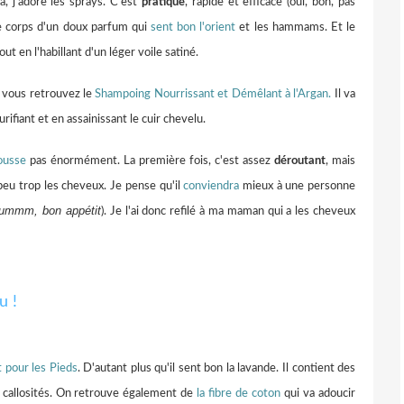
à, j'adore les sprays. C'est
pratique
, rapide et efficace (oui, bon, pas
re corps d'un doux parfum qui
sent bon l'orient
et les hammams. Et le
 en l'habillant d'un léger voile satiné.
, vous retrouvez le
Shampoing Nourrissant et Démêlant à l'Argan.
Il va
purifiant et en assainissant le cuir chevelu.
usse
pas énormément. La première fois, c'est assez
déroutant
, mais
 peu trop les cheveux. Je pense qu'il
conviendra
mieux à une personne
ummm, bon appétit
). Je l'ai donc refilé à ma maman qui a les cheveux
pour les Pieds
. D'autant plus qu'il sent bon la lavande. Il contient des
callosités. On retrouve également de
la fibre de coton
qui va adoucir