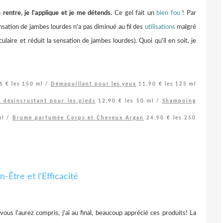
 rentre, je l'applique et je me détends.
Ce gel fait un
bien fou
! Par
ensation de jambes lourdes n'a pas diminué au fil des
utilisations
malgré
culaire et réduit la sensation de jambes lourdes). Quoi qu'il en soit, je
5 € les 150 ml
/
Démaquillant pour les yeux
11,90 €
les 125 ml
désincrustant pour les pieds
12,90 €
les 50 ml /
Shampoing
ml /
Brume parfumée Corps et Cheveux Argan
24,90 €
les 250
vous l'aurez compris, j'ai au final, beaucoup apprécié ces produits! La