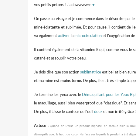
vos petits petons ! J'adowwwwre
♥
On passe au visage et je commence dans le désordre par le
mine éclatante
et sublimée. Et pour cause, il contient de l'e
va également
activer
la
microcirculation
et l'oxygénation de
Il contient également de la
vitamine E
qui, comme vous le sa
cutané et assouplir votre peau.
Je dois dire que son action
sublimatrice
est bel et bien au re
et ma mine est
moins terne
. De plus, il est très simple à ap
Je termine les yeux avec le
Démaquillant pour les Yeux Bip
le maquillage, aussi bien waterproof que "classique". Et sans
De plus, il laisse le contour de l'oeil
doux
et non irrité grâce à
Astuce
:
Quand on utilise un produit biphasé, on secoue bien la bout
démaquille avec le haut du coton (la face sur laquelle
le produit
a été dépos