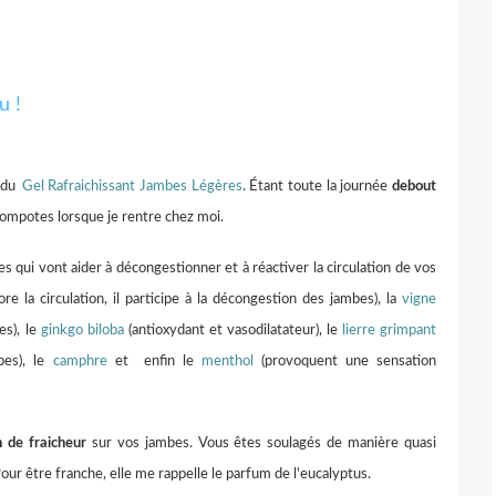
 du
Gel R
afraichissant Jambes Légères
. Étant toute la journée
debout
n compotes lorsque je rentre chez moi.
s qui vont aider à décongestionner et à réactiver la circulation de vos
re la circulation, il participe à la décongestion des jambes), la
vigne
es), le
ginkgo biloba
(antioxydant et vasodilatateur), le
lierre grimpant
bes), le
camphre
et enfin le
menthol
(provoquent une sensation
n de fraicheur
sur vos jambes. Vous êtes soulagés de manière quasi
Pour être franche, elle me rappelle le parfum de l'eucalyptus.