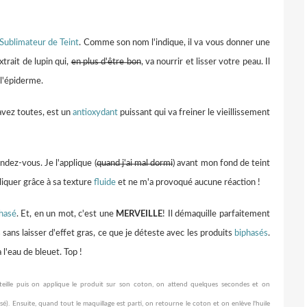
Sublimateur de Teint
. Comme son nom l'indique, il va vous donner une
xtrait de lupin qui,
en plus d'être bon
, va nourrir et lisser votre peau. Il
 l'épiderme.
vez toutes, est un
antioxydant
puissant qui va freiner le vieillissement
ndez-vous. Je l'applique (
quand j'ai mal dormi
) avant mon fond de teint
pliquer grâce à sa texture
fluide
et ne m'a provoqué aucune réaction !
hasé
. Et, en un mot, c'est une
MERVEILLE
! Il démaquille parfaitement
 sans laisser d'effet gras, ce que je déteste avec les produits
biphasés
.
 l'eau de bleuet. Top !
eille puis on applique le produit sur son coton, on attend quelques secondes et on
é). Ensuite, quand tout le maquillage est parti, on retourne le coton et on enlève l'huile