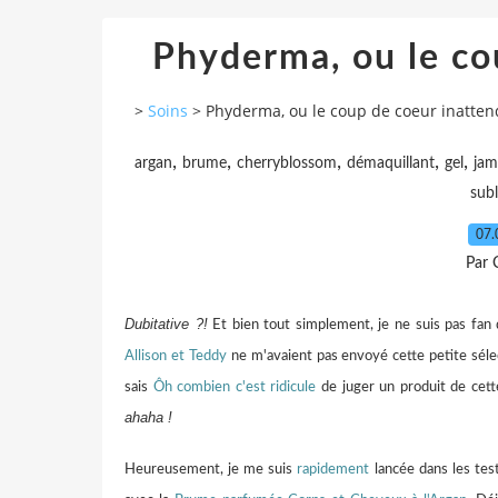
Phyderma, ou le co
>
Soins
>
Phyderma, ou le coup de coeur inatten
,
,
,
,
,
argan
brume
cherryblossom
démaquillant
gel
jam
sub
07.
Par 
Dubitative ?!
Et bien tout simplement, je ne suis pas fan
Allison et Teddy
ne m'avaient pas envoyé cette petite sélec
sais
Ôh combien c'est ridicule
de juger un produit de cet
ahaha !
Heureusement, je me suis
rapidement
lancée dans les test