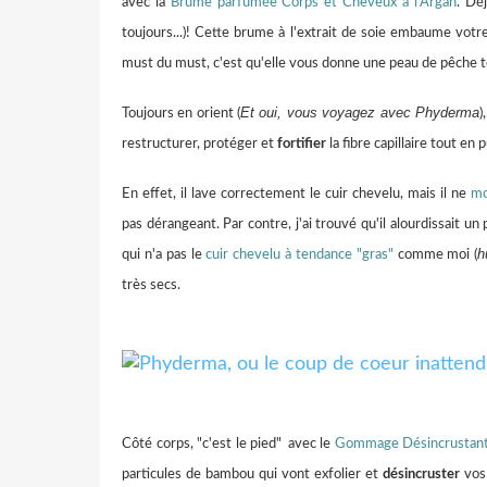
avec la
Brume parfumée Corps et Cheveux à l'Argan
. Déj
toujours...)! Cette brume à l'extrait de soie embaume vot
must du must, c'est qu'elle vous donne une peau de pêche tout
Et oui, vous voyagez avec Phyderma
Toujours en orient (
)
restructurer, protéger et
fortifier
la fibre capillaire tout en 
En effet, il lave correctement le cuir chevelu, mais il ne
mo
pas dérangeant. Par contre, j'ai trouvé qu'il alourdissait un
h
qui n'a pas le
cuir chevelu à tendance "gras"
comme moi (
très secs.
Côté corps, "c'est le pied"
avec le
Gommage Désincrustant 
particules de bambou qui vont exfolier et
désincruster
vos 