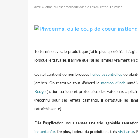
avec la lotion qui est descendue dans le bas du coton. Et voilà !
Je termine avec le produit que j'ai le plus apprécié. Il s'agit
lorsque je travaille, il arrive que j'ai les jambes vraiment e
Ce gel contient de nombreuses
huiles essentielles
de plante
jambes. On retrouve tout d'abord le
marron d’inde
(amélio
Rouge
(action tonique et protectrice des vaisseaux capillair
(reconnu pour ses effets calmants, il défatigue les jam
rafraîchissante).
Dès l'application, vous sentez une très agréable
sensatio
instantanée
. De plus, l'odeur du produit est très
vivifiante
. 