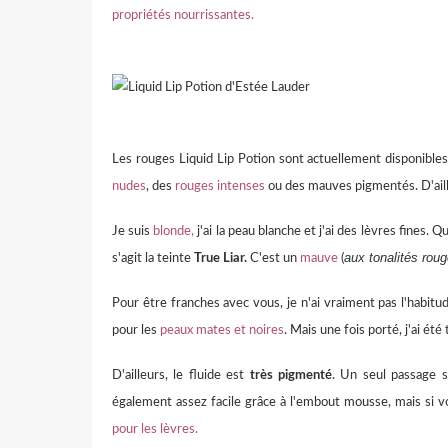
propriétés nourrissantes.
Les rouges Liquid Lip Potion sont actuellement disponible
nudes
, des
rouges intenses
ou des mauves pigmentés. D'aille
Je suis
blonde,
j'ai la peau blanche et j'ai des lèvres fines. 
aux tonalités rou
s'agit la teinte
True Liar.
C'est un
mauve
(
Pour être franches avec vous, je n'ai vraiment pas l'habit
pour les
peaux mates et noires
. Mais une fois porté, j'ai été 
D'ailleurs, le fluide est
très pigmenté
. Un seul passage s
également assez facile grâce à l'embout mousse, mais si vou
pour les lèvres.