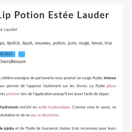
Lip Potion Estée Lauder
ée Lauder
,
,
,
,
,
,
,
,
ips
lipstick
liquid
nouveau
potion
pure
rouge
tenue
true
09.2015
…
CherryBlossom
 célèbre enseigne de parfumerie nous promet un rouge fluide,
intense
us permet de l'apposer facilement sur les lèvres. Le fluide
glisse
très
précises
lors de l'application puisqu'il est assez facile de zipper.
 hydratants
enrichi en
acide hyaluronique
. Comme vous le savez, ce
dratation et de ne
pas se dessécher
.
 de jojoba
et de l'huile de tournesol, toutes trois reconnues pour leurs