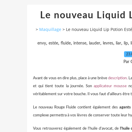
Le nouveau Liquid 
>
Maquillage
>
Le nouveau Liquid Lip Potion Est
,
,
,
,
,
,
,
,
envy
estée
fluide
intense
lauder
levres
liar
lip
l
23.
Par 
Avant de vous en dire plus, place à une brève
description.
La
et qui tient toute la journée. Son
applicateur mousse
no
véritablement sur votre bouche. Il vous faut d'ailleurs être 
Le nouveau Rouge Fluide contient également des
agents
complexe permettra à vos lèvres de conserver toute leur hy
Vous retrouverez également de l'huile d’avocat, de
l'huile