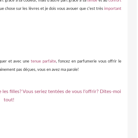
t grâce à sa couleur, mais d'autre part grâce à sa
tenue
et au
confort
lque chose sur les lèvres et je dois vous avouer que c'est très
important
iquer et avec une
tenue parfaite
, foncez en parfumerie vous offrir le
tainement pas déçues, vous en avez ma parole!
es filles? Vous seriez tentées de vous l'offrir? Dites-moi
tout!