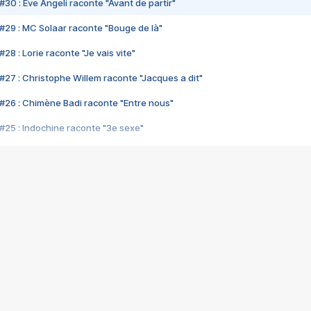
#30 : Eve Angeli raconte "Avant de partir"
#29 : MC Solaar raconte "Bouge de là"
28 : Lorie raconte "Je vais vite"
#27 : Christophe Willem raconte "Jacques a dit"
#26 : Chimène Badi raconte "Entre nous"
#25 : Indochine raconte "3e sexe"
#24 : Zaho raconte "C'est chelou"
#23 : Patrick Bruel raconte "Au café des délices"
#22 : Kyo raconte "Le chemin"
#21 : Nolwenn Leroy raconte "Cassé"
#20 : Patrick Hernandez raconte "Born to be alive"
#19 : Lorie raconte "Près de moi"
#18 : Michael Jones raconte "A nos actes manqués" (avec Jean-Jacque