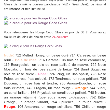
Gloss de la même couleur par-dessus (
762 - Heart Beat
). Le résultat
est
intense
et très lumineux!
Vous retrouverez les Rouge Coco Gloss au prix de
30 €
. Vous aurez
d'ailleurs de loisir de choisir entre
24 couleurs.
Nude:
712 Melted Honey, un beige doré 714 Caresse, un beige
brun -
Bois de rose
: 716 Caramel, un bois de rose caramélisé,
119 Bourgeoisie, un bois de rose pailleté de mauve, 722 Noce
Moscata, un bois de rose satiné de beige 724 Burnt Sugar, un
bois de rose sucré -
Rose
: 726 Icing, un lilas opalin, 728 Rose
Pulpe, un rose frais acidulé, 172 Tendresse, un rose pétillant, 736
Douceur, un rose frais et tendre, 738 Amuse-Bouche, un rose
frais éclatant, 742 Fragola, un rose rouge -
Orange
: 744 Subtil,
un corail brillant, 166 Physical, un corail doux pailleté, 748 Nectar,
un orange vitaminé (
que vous voyez ci-dessous
), 752 Bitter
Orange, un orange vibrant, 754 Opulence, un rouge cuivré -
Rouge
: 106 Amarena, un rouge scintillant, 756 Chilli, un rouge