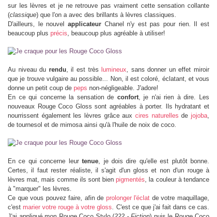
sur les lèvres et je ne retrouve pas vraiment cette sensation collante
(
classique
) que l'on a avec des brillants à lèvres classiques.
D'ailleurs, le nouvel
applicateur
Chanel n'y est pas pour rien. Il est
beaucoup plus
précis
, beaucoup plus agréable à utiliser!
Au niveau du
rendu
, il est très
lumineux
, sans donner un effet miroir
que je trouve vulgaire au possible... Non, il est coloré, éclatant, et vous
donne un petit coup de
peps
non-négligeable. J'adore!
En ce qui concerne la sensation de
confort
, je n'ai rien à dire. Les
nouveaux Rouge Coco Gloss sont agréables à porter. Ils hydratant et
nourrissent également les lèvres grâce aux
cires naturelles
de
jojoba
,
de tournesol et de mimosa ainsi qu'à l'huile de noix de coco.
En ce qui concerne leur
tenue
, je dois dire qu'elle est plutôt bonne.
Certes, il faut rester réaliste, il s'agit d'un gloss et non d'un rouge à
lèvres mat, mais comme ils sont bien
pigmentés
, la couleur à tendance
à "marquer" les lèvres.
Ce que vous pouvez faire, afin de
prolonger l'éclat
de votre maquillage,
c'est
marier
votre rouge à votre gloss
. C'est ce que j'ai fait dans ce cas.
J'ai appliqué mon Rouge Coco Stylo (
222 - Fiction
) puis le Rouge Coco