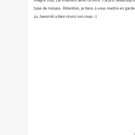
Malgré tout, j'ai vraiment aimé ce livre. J'ai pris beaucoup 
type de romans. Attention, je tiens à vous mettre en garde
ça, Jaworski a bien réussi son coup ;-)