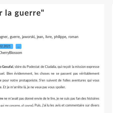
 la guerre"
,
,
,
,
,
,
agner
guerre
jaworski
jean
livre
philippe
roman
02.2021
…
CherryBlossom
 Gesufal
, sbire du Podestat de Ciudalia, qui reçoit la mission expresse
ctuel. Bien évidemment, les choses ne se passent pas véritablement
 pour notre protagoniste. S'en suivent de folles aventures qui vous
 Et je m'arrête là, je ne veux pas vous spoiler.
re
ne m'avait pas donné envie de le lire, je ne suis pas fan des histoires
). Puis, j'ai lu les avis et commentaire sur divers
 qui me concerne, of course