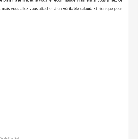
de
plaisir
à le lire, et je vous le recommande vraiment si vous aimez ce
, mais vous allez vous attacher à un
véritable salaud
. Et rien que pour