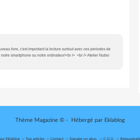
eau livre, c'est important la lecture surtout avec ces periodes de
 notre smartphone ou notre ordinateur!<br /> <br /> Atelier Nubio
Thème Magazine © - Hébergé par
Eklablog
 sur Eklablog
Top articles
Contact
Signaler un abus
C.G.U.
Rémunératio