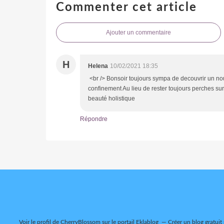
Commenter cet article
Ajouter un commentaire
H
Helena
10/02/2021 18:35
<br /> Bonsoir toujours sympa de decouvrir un nouv
confinement Au lieu de rester toujours perches sur
beauté holistique
Répondre
Voir le profil de
CherryBlossom
sur le portail Eklablog
Créer un blog gratuit