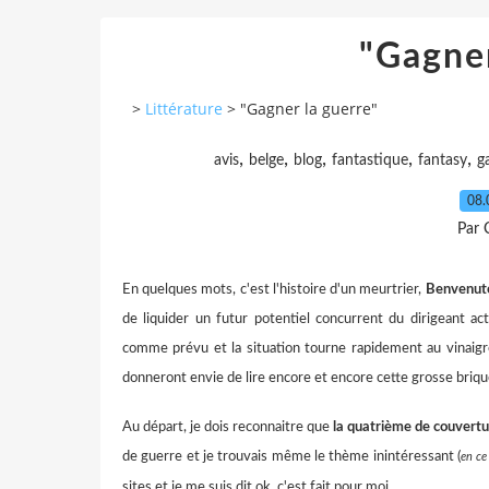
"Gagner
>
Littérature
>
"Gagner la guerre"
,
,
,
,
,
avis
belge
blog
fantastique
fantasy
g
08.
Par 
En quelques mots, c'est l'histoire d'un meurtrier,
Benvenuto
de liquider un futur potentiel concurrent du dirigeant a
comme prévu et la situation tourne rapidement au vinaigre
donneront envie de lire encore et encore cette grosse brique.
Au départ, je dois reconnaitre que
la quatrième de couvertu
de guerre et je trouvais même le thème inintéressant (
en ce
sites et je me suis dit ok, c'est fait pour moi.