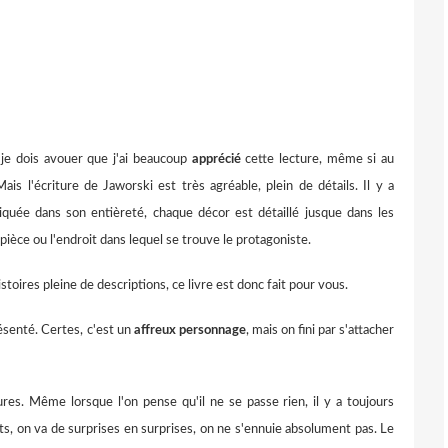
 je dois avouer que j'ai beaucoup
apprécié
cette lecture, même si au
ais l'écriture de Jaworski est très agréable, plein de détails. Il y a
iquée dans son entièreté, chaque décor est détaillé jusque dans les
ièce ou l'endroit dans lequel se trouve le protagoniste.
histoires pleine de descriptions, ce livre est donc fait pour vous.
senté. Certes, c'est un
affreux
personnage
, mais on fini par s'attacher
ures. Même lorsque l'on pense qu'il ne se passe rien, il y a toujours
ts, on va de surprises en surprises, on ne s'ennuie absolument pas
. Le