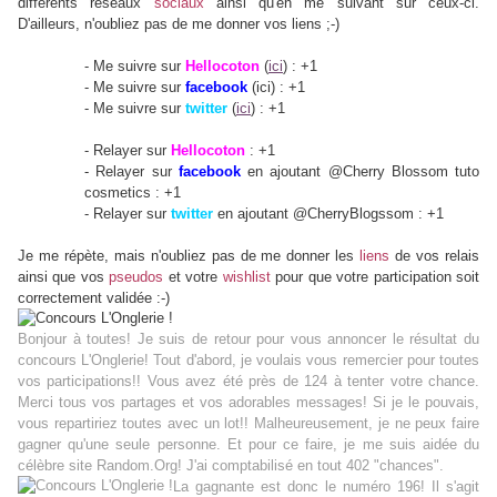
différents réseaux
sociaux
ainsi qu'en me suivant sur ceux-ci.
D'ailleurs, n'oubliez pas de me donner vos liens ;-)
- Me suivre
sur
Hellocoton
(
ici
) : +1
- Me suivre sur
facebook
(ici) : +1
- Me suivre sur
twitter
(
ici
)
: +1
- Relayer sur
Hellocoton
: +1
- Relayer sur
facebook
en ajoutant @Cherry Blossom tuto
cosmetics : +1
- Relayer sur
twitter
en ajoutant
@CherryBlogssom : +1
Je me répète, mais n'oubliez pas de me donner les
liens
de vos relais
ainsi que vos
pseudos
et votre
wishlist
pour que votre participation soit
correctement validée :-)
Bonjour à toutes! Je suis de retour pour vous annoncer le résultat du
concours L'Onglerie! Tout d'abord, je voulais vous remercier pour toutes
vos participations!! Vous avez été près de 124 à tenter votre chance.
Merci tous vos partages et vos adorables messages! Si je le pouvais,
vous repartiriez toutes avec un lot!! Malheureusement, je ne peux faire
gagner qu'une seule personne. Et pour ce faire, je me suis aidée du
célèbre site Random.Org! J'ai comptabilisé en tout 402 "chances".
La gagnante est donc le numéro 196! Il s'agit