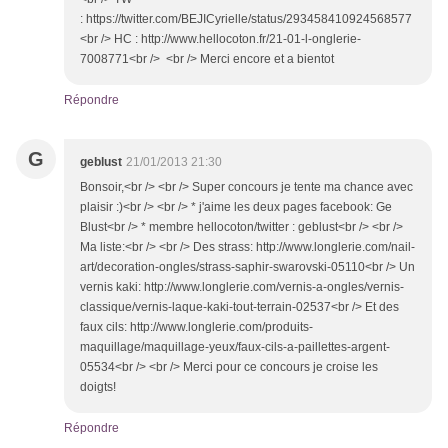
: https://twitter.com/BEJICyrielle/status/293458410924568577
<br /> HC : http://www.hellocoton.fr/21-01-l-onglerie-
7008771<br /> <br /> Merci encore et a bientot
Répondre
G
geblust
21/01/2013 21:30
Bonsoir,<br /> <br /> Super concours je tente ma chance avec
plaisir :)<br /> <br /> * j'aime les deux pages facebook: Ge
Blust<br /> * membre hellocoton/twitter : geblust<br /> <br />
Ma liste:<br /> <br /> Des strass: http://www.longlerie.com/nail-
art/decoration-ongles/strass-saphir-swarovski-05110<br /> Un
vernis kaki: http://www.longlerie.com/vernis-a-ongles/vernis-
classique/vernis-laque-kaki-tout-terrain-02537<br /> Et des
faux cils: http://www.longlerie.com/produits-
maquillage/maquillage-yeux/faux-cils-a-paillettes-argent-
05534<br /> <br /> Merci pour ce concours je croise les
doigts!
Répondre