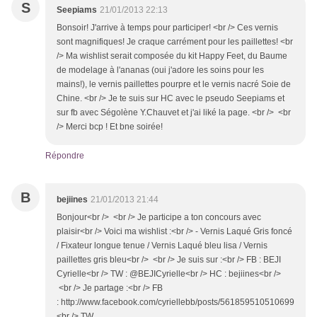
S
Seepiams
21/01/2013 22:13
Bonsoir! J'arrive à temps pour participer! <br /> Ces vernis
sont magnifiques! Je craque carrément pour les paillettes! <br
/> Ma wishlist serait composée du kit Happy Feet, du Baume
de modelage à l'ananas (oui j'adore les soins pour les
mains!), le vernis paillettes pourpre et le vernis nacré Soie de
Chine. <br /> Je te suis sur HC avec le pseudo Seepiams et
sur fb avec Ségolène Y.Chauvet et j'ai liké la page. <br /> <br
/> Merci bcp ! Et bne soirée!
Répondre
B
bejiines
21/01/2013 21:44
Bonjour<br /> <br /> Je participe a ton concours avec
plaisir<br /> Voici ma wishlist :<br /> - Vernis Laqué Gris foncé
/ Fixateur longue tenue / Vernis Laqué bleu lisa / Vernis
paillettes gris bleu<br /> <br /> Je suis sur :<br /> FB : BEJI
Cyrielle<br /> TW : @BEJICyrielle<br /> HC : bejiines<br />
<br /> Je partage :<br /> FB
: http://www.facebook.com/cyriellebb/posts/561859510510699
<br /> TW