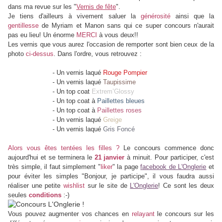
dans ma revue sur les "
Vernis de fête
".
Je tiens d'ailleurs à vivement saluer la
générosité
ainsi que la
gentillesse
de Myriam et Manon sans qui ce super concours n'aurait
pas eu lieu! Un énorme
MERCI
à vous deux!!
Les vernis que vous aurez l'occasion de remporter sont bien ceux de la
photo
ci-dessus
. Dans l'ordre, vous retrouvez :
- Un vernis laqué
Rouge Pompier
- Un vernis laqué
Taupissime
- Un top coat
Extrem’Glossy
- Un top coat à
Paillettes bleues
- Un top coat à
Paillettes roses
- Un vernis laqué
Greige
- Un vernis laqué
Gris Foncé
Alors vous êtes tentées les filles ?
Le concours commence donc
aujourd'hui et se terminera le
21 janvier
à minuit. Pour participer, c'est
très simple, il faut simplement "
liker
" la page
facebook de L'Onglerie
et
pour éviter les simples "Bonjour, je participe", il vous faudra aussi
réaliser une petite
wishlist
sur le site de
L'Onglerie
!
Ce sont les deux
seules
conditions
:-)
Vous pouvez augmenter vos chances en
relayant
le concours sur les