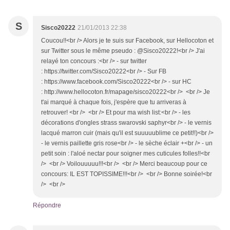
S
Sisco20222
21/01/2013 22:38
Coucou!!<br /> Alors je te suis sur Facebook, sur Hellocoton et
sur Twitter sous le même pseudo : @Sisco20222!<br /> J'ai
relayé ton concours :<br /> - sur twitter
: https://twitter.com/Sisco20222<br /> - Sur FB
: https://www.facebook.com/Sisco20222<br /> - sur HC
: http://www.hellocoton.fr/mapage/sisco20222<br /> <br /> Je
t'ai marqué à chaque fois, j'espère que tu arriveras à
retrouver! <br /> <br /> Et pour ma wish list:<br /> - les
décorations d'ongles strass swarovski saphyr<br /> - le vernis
lacqué marron cuir (mais qu'il est suuuuublime ce petit!!)<br />
- le vernis paillette gris rose<br /> - le sèche éclair +<br /> - un
petit soin : l'aloé nectar pour soigner mes cuticules folles!!<br
/> <br /> Voilouuuuu!!!<br /> <br /> Merci beaucoup pour ce
concours: IL EST TOPISSIME!!!<br /> <br /> Bonne soirée!<br
/> <br />
Répondre