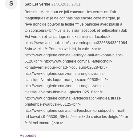
S
Sab Est Vernie
21/01/2013 23:11
Bonsoir ! Merci pour ce joli concours, les vernis ont l'air
magnifiques et je ne connais pas encore cette marque, je
rêve donc de pouvoir la tester ^^ Je participe avec plaisir à
ton concours.<br /> Je te suis sur facebook et hellocoton (Sab
Est Vernie) et j'ai partagé (in extrémis) sur facebook :
https://www.facebook.com/sab.vernie/posts/32868843391084
6<br /> <br /> Pour ma wishlist, la voici :<br />
http://www.longlerie.com/nail-art/stylo-nail-art-konad-blanc-
5120<br /> http://www.longlerie.com/nail-art/pochoir-
konad/vernis-pour-konad-7-couleurs-02028<br />
http://www.longlerie.com/vernis-a-ongles/vernis-
classique/vernis-laque-orange-sacre-02535<br />
http://www.longlerie.com/vernis-a-ongles/vernis-
classique/vernis-irise-bleu-glacier-02518<br />
http://www.longlerie.com/nail-art/decoration-ongles/strass-
printemps-swarovski-05125<br />
http://www.longlerie.com/nail-art/pochoir-konad/pochoir-nail-
art-kawai-s9-05339_S9<br /> <br /> Je croise les doigts ^^<br
/> Merci encore :)<br />
Répondre